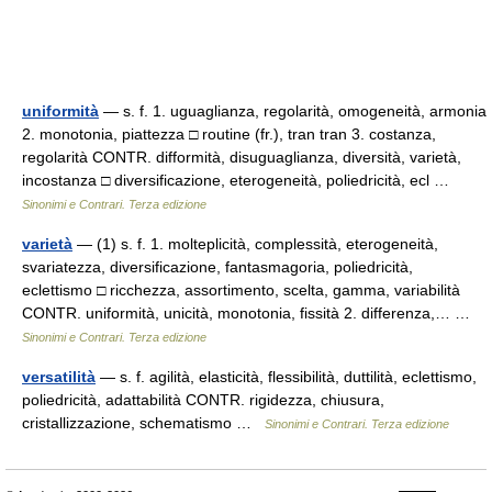
uniformità
— s. f. 1. uguaglianza, regolarità, omogeneità, armonia
2. monotonia, piattezza □ routine (fr.), tran tran 3. costanza,
regolarità CONTR. difformità, disuguaglianza, diversità, varietà,
incostanza □ diversificazione, eterogeneità, poliedricità, ecl …
Sinonimi e Contrari. Terza edizione
varietà
— (1) s. f. 1. molteplicità, complessità, eterogeneità,
svariatezza, diversificazione, fantasmagoria, poliedricità,
eclettismo □ ricchezza, assortimento, scelta, gamma, variabilità
CONTR. uniformità, unicità, monotonia, fissità 2. differenza,… …
Sinonimi e Contrari. Terza edizione
versatilità
— s. f. agilità, elasticità, flessibilità, duttilità, eclettismo,
poliedricità, adattabilità CONTR. rigidezza, chiusura,
cristallizzazione, schematismo …
Sinonimi e Contrari. Terza edizione