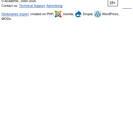
© Academic, 2000-2026
18+
Contact us:
Technical Support
,
Advertising
Dictionaries export
, created on PHP,
Joomla,
Drupal,
WordPress,
MODx.