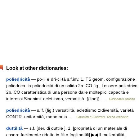
Look at other dictionaries:
poliedricità
— po·li·e·dri·ci·tà s.f.inv. 1. TS geom. configurazione
poliedrica: la poliedricità di un solido 2a. CO fig., l essere poliedrico
2b. CO caratteristica di una persona dalle molteplici capacità e
interessi Sinonimi: eclettismo, versatilità. {{line}} …
Dizionario italiano
poliedricità
— s. f. (fig.) versatilità, eclettismo □ diversità, varietà
CONTR. uniformità, monotonia …
Sinonimi e Contrari. Terza edizione
duttilità
— s.f. [der. di duttile ]. 1. [proprietà di un materiale di
essere facilmente ridotto in fili o fogli sottili] ▶◀ ‖ malleabilità,