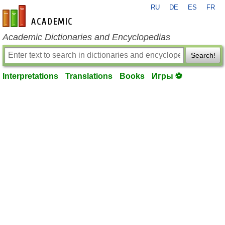
RU
DE
ES
FR
en-academic.com
Academic Dictionaries and Encyclopedias
Search!
Interpretations
Translations
Books
Игры ⚽