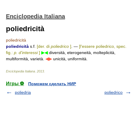
Enciclopedia Italiana
poliedricità
poliedricità
poliedricità
s.f.
[der. di
poliedrico
]
. —
[l'essere poliedrico, spec.
fig.:
p. d'interessi
]
▶◀
diversità, eterogeneità, molteplicità,
multiformità, varietà.
◀▶
unicità, uniformità.
Enciclopedia Italiana
.
2013
.
Игры ⚽
Поможем сделать НИР
poliedria
poliedrico