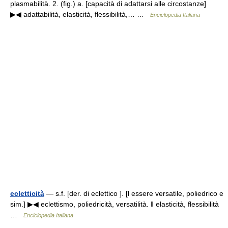
plasmabilità. 2. (fig.) a. [capacità di adattarsi alle circostanze]
▶◀ adattabilità, elasticità, flessibilità,… …
Enciclopedia Italiana
ecletticità
— s.f. [der. di eclettico ]. [l essere versatile, poliedrico e
sim.] ▶◀ eclettismo, poliedricità, versatilità. ‖ elasticità, flessibilità
…
Enciclopedia Italiana