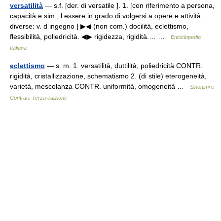
versatilità
— s.f. [der. di versatile ]. 1. [con riferimento a persona,
capacità e sim., l essere in grado di volgersi a opere e attività
diverse: v. d ingegno ] ▶◀ (non com.) docilità, eclettismo,
flessibilità, poliedricità. ◀▶ rigidezza, rigidità.… …
Enciclopedia
Italiana
eclettismo
— s. m. 1. versatilità, duttilità, poliedricità CONTR.
rigidità, cristallizzazione, schematismo 2. (di stile) eterogeneità,
varietà, mescolanza CONTR. uniformità, omogeneità …
Sinonimi e
Contrari. Terza edizione